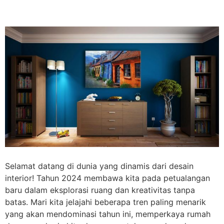
Selamat datang di dunia yang dinamis dari desain
interior! Tahun 2024 membawa kita pada petualangan
baru dalam eksplorasi ruang dan kreativitas tanpa
batas. Mari kita jelajahi beberapa tren paling menarik
yang akan mendominasi tahun ini, memperkaya rumah