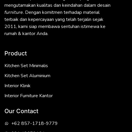
mengutamakan kualitas dan keindahan dalam desain
furniture
. Dengan komitmen terhadap material
terbaik dan kepercayaan yang telah terjalin sejak
2011, kami siap membawa sentuhan istimewa ke
rumah & kantor Anda.
Product
Kitchen Set Minimalis
Kitchen Set Aluminium
Interior Klinik
Interior Furniture Kantor
Our Contact
+62 857-1718-9779