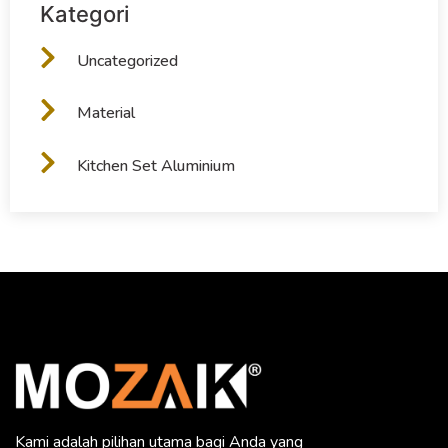
Kategori
Uncategorized
Material
Kitchen Set Aluminium
Kami adalah pilihan utama bagi Anda yang