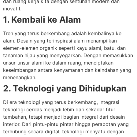
dan ruang kerja kita dengan sentuhan modern dan
inovatif.
1. Kembali ke Alam
Tren yang terus berkembang adalah kembalinya ke
alam. Desain yang terinspirasi alam menampilkan
elemen-elemen organik seperti kayu alami, batu, dan
tanaman hijau yang menyegarkan. Dengan memasukkan
unsur-unsur alami ke dalam ruang, menciptakan
keseimbangan antara kenyamanan dan keindahan yang
menenangkan.
2. Teknologi yang Dihidupkan
Di era teknologi yang terus berkembang, integrasi
teknologi cerdas menjadi lebih dari sekadar fitur
tambahan, tetapi menjadi bagian integral dari desain
interior. Dari pintu-pintu pintar hingga perabotan yang
terhubung secara digital, teknologi menyatu dengan